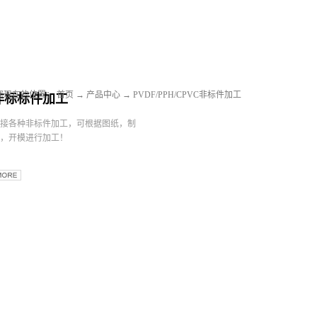
您现在的位置：
首页
→
产品中心
→
PVDF/PPH/CPVC非标件加工
非标标件加工
接各种非标件加工，可根据图纸，制
，开模进行加工！